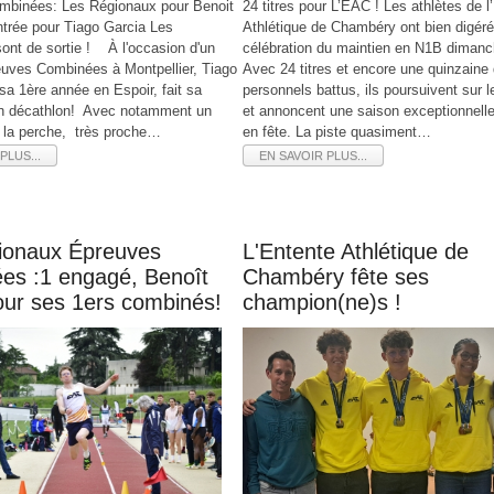
mbinées: Les Régionaux pour Benoit
24 titres pour L’EAC ! Les athlètes de l
entrée pour Tiago Garcia Les
Athlétique de Chambéry ont bien digéré
ont de sortie ! À l'occasion d'un
célébration du maintien en N1B dimanch
uves Combinées à Montpellier, Tiago
Avec 24 titres et encore une quinzaine
sa 1ère année en Espoir, fait sa
personnels battus, ils poursuivent sur l
un décathlon! Avec notamment un
et annoncent une saison exceptionnelle
 la perche, très proche…
en fête. La piste quasiment…
PLUS...
EN SAVOIR PLUS...
ionaux Épreuves
L'Entente Athlétique de
es :1 engagé, Benoît
Chambéry fête ses
pour ses 1ers combinés!
champion(ne)s !