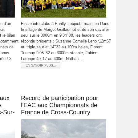
n d’un
Finale interclubs à Parilly : objectif maintien Dans
ur,
le sillage de Margot Guillaumot et de son cavalier
 le bilan
seul sur le 3000m en 9’34’’08, les leaders ont
c notamment
répondu présents : Suzanne Cornélie Lenoir12m67
nnats de
au triple saut et 14’’32 au 100m haies, Florent
Jonas
Tournay 9’05’’32 au 3000m steeple, Fabien
rée ! 3
Laroppe 49’’17 au 400m, Nathan…
EN SAVOIR PLUS...
 aux
Record de participation pour
s
l’EAC aux Championnats de
-Sur-
France de Cross-Country