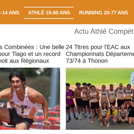
-14 ANS
ATHLÉ 15-60 ANS
RUNNING 20-77 ANS
Actu Athlé Compéti
s Combinées : Une belle
24 Titres pour l'EAC aux
pour Tiago et un record
Championnats Départem
noit aux Régionaux
73/74 à Thonon