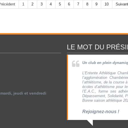
Précédent
1
2
3
4
5
6
7
8
9
10
Suivan
LE MOT DU PRÉS
Un club en plein dynamiqu
L’Entente Athlétique Cham
l’agglomération Chambérie
l’athlétisme, de la course à
écoles d’athlétisme pour 
l’E.A.C., forme ses adhér
mardi, jeudi et vendredi
Dépassement, Solidarité, Pl
Bonne saison athlétique 20
Rejoignez-nous !