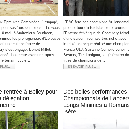
ux Épreuves Combinées :1 engagé,
L’EAC fête ses champions Au lendemai
t, pour ses 1ers combinés! Le week-
premier tour d’interclubs plutôt promette
 10 mai, à Andrezieux-Boutheon,
l’Entente Athlétique de Chambéry faisait
rammés les pré-régionaux d’Épreuves
d’une saison hivernale très riche ave
ù un seul sociétaire de
le triplé historique réalisé aux champio
ry s’est engagé, Benoît Millet.
France U18. Suzanne Cornélie Lenoir, 
 lancé dans cette aventure, après
Bestory, Tim Lartigaut, la génération do
 le terrain, cycle…
titres de champions de…
PLUS...
EN SAVOIR PLUS...
e rentrée à Belley pour
Des belles performances
e délégation
Championnats de Lancer
ienne
Longs Minimes à Romans
Isère