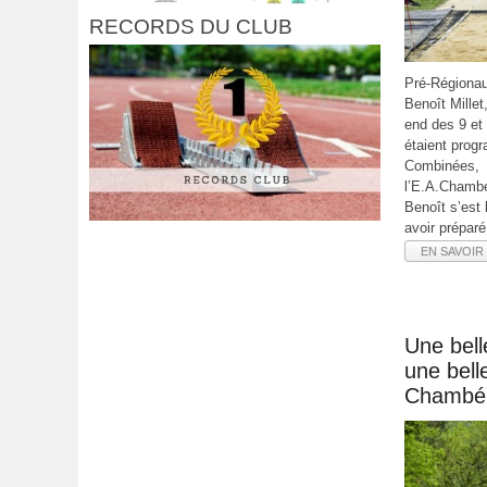
RECORDS DU CLUB
Pré-Régiona
Benoît Mille
end des 9 et
étaient prog
Combinées, o
l’E.A.Chambe
Benoît s’est
avoir préparé
EN SAVOIR 
Une bell
une bell
Chambér