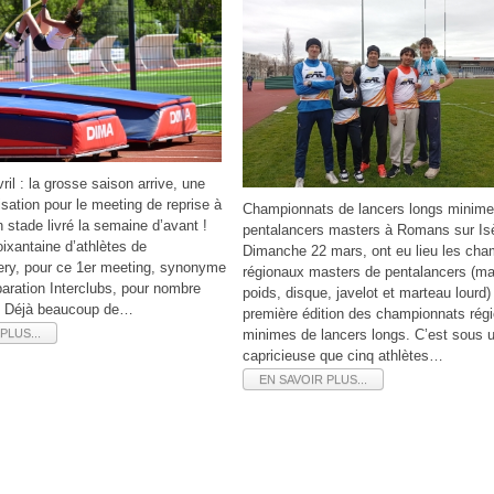
il : la grosse saison arrive, une
sation pour le meeting de reprise à
Championnats de lancers longs minime
n stade livré la semaine d’avant !
pentalancers masters à Romans sur Is
ixantaine d’athlètes de
Dimanche 22 mars, ont eu lieu les cha
ry, pour ce 1er meeting, synonyme
régionaux masters de pentalancers (ma
paration Interclubs, pour nombre
poids, disque, javelot et marteau lourd) 
. Déjà beaucoup de…
première édition des championnats rég
PLUS...
minimes de lancers longs. C’est sous 
capricieuse que cinq athlètes…
EN SAVOIR PLUS...