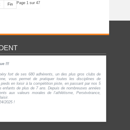
Page 1 sur 47
t
Fin
IDENT
e !!!
béry fort de ses 680 adhérents, un des plus gros clubs de
nne, vous permet de pratiquer toutes les disciplines de
 pieds en loisir à la compétition piste, en passant par nos 5
les enfants de plus de 7 ans. Depuis de nombreuses années
ents aux valeurs morales de l’athlétisme, Persévérance,
aisir.
24/2025 !