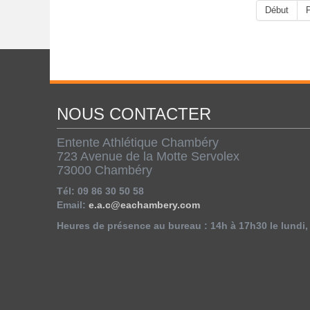
Début
NOUS CONTACTER
Entente Athlétique Chambéry
723 Avenue de la Motte Servolex
73000 Chambéry
Tél: 09 86 30 50 58
Email:
e.a.c@eachambery.com
Heures de présence au bureau : 14h à 17h30 le lundi, 