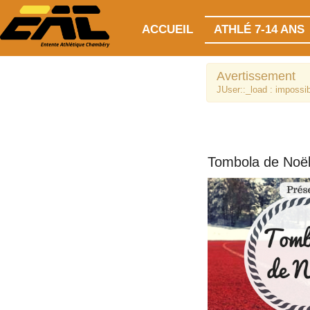
ACCUEIL
ATHLÉ 7-14 ANS
Avertissement
JUser::_load : impossibl
Tombola de Noël